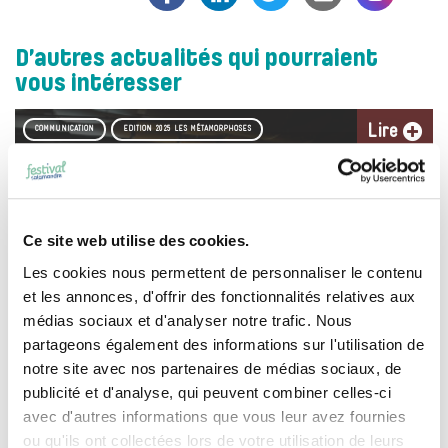
D’autres actualités qui pourraient
vous intéresser
Lire
COMMUNICATION
EDITION 2025 LES MÉTAMORPHOSES
Ce site web utilise des cookies.
Les cookies nous permettent de personnaliser le contenu
et les annonces, d'offrir des fonctionnalités relatives aux
médias sociaux et d'analyser notre trafic. Nous
partageons également des informations sur l'utilisation de
ENVIE DE NOUS PROPOSER VOTRE DOCUMENTAIRE
notre site avec nos partenaires de médias sociaux, de
NATURE?
publicité et d'analyse, qui peuvent combiner celles-ci
avec d'autres informations que vous leur avez fournies
Visionner
EDITION 2019 "JARDIN SAUVAGE"
ou qu'ils ont collectées lors de votre utilisation de leurs