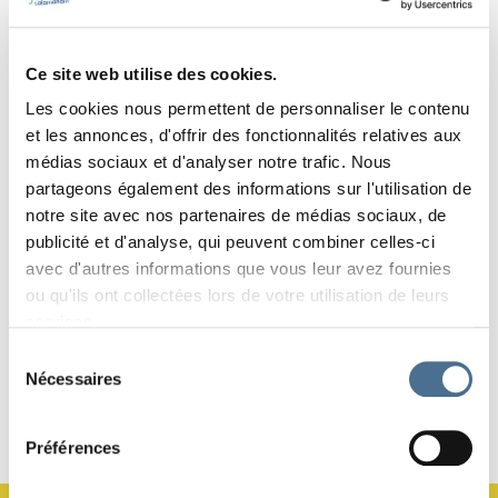
Ce site web utilise des cookies.
COTISATION ANNUELLE
Les cookies nous permettent de personnaliser le contenu
70 CHF - Solo
125 CHF - Duo
et les annonces, d'offrir des fonctionnalités relatives aux
médias sociaux et d'analyser notre trafic. Nous
Veuillez noter que le paiement de la cotisation s’effectue via
partageons également des informations sur l'utilisation de
notre partenaire de billetterie Weezevent.
notre site avec nos partenaires de médias sociaux, de
Si vous préférez faire votre don directement
publicité et d'analyse, qui peuvent combiner celles-ci
avec d'autres informations que vous leur avez fournies
par virement bancaire ou postal, c’est
ou qu'ils ont collectées lors de votre utilisation de leurs
également possible via nos coordonnées
services.
bancaires ou code QR.
Sélection
Nécessaires
N’oubliez pas de mentionner le motif de votre
du
consentement
don : Ami.e du Festival Salamandre !
Préférences