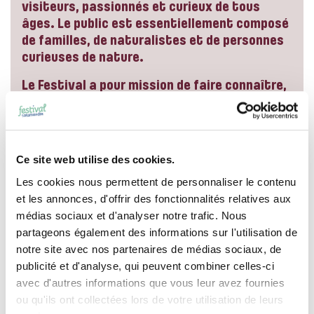
visiteurs, passionnés et curieux de tous
âges. Le public est essentiellement composé
de familles, de naturalistes et de personnes
curieuses de nature.
Le Festival a pour mission de faire connaître,
aimer et respecter la nature, dans un esprit
à la fois convivial, curieux et respectueux de
l’environnement, selon une
charte éthique
établie.
Ce site web utilise des cookies.
Le bilan comptable faisant état des deux
Les cookies nous permettent de personnaliser le contenu
dernières éditions est consultable
ici
.
et les annonces, d'offrir des fonctionnalités relatives aux
médias sociaux et d'analyser notre trafic. Nous
partageons également des informations sur l'utilisation de
notre site avec nos partenaires de médias sociaux, de
publicité et d'analyse, qui peuvent combiner celles-ci
avec d'autres informations que vous leur avez fournies
ou qu'ils ont collectées lors de votre utilisation de leurs