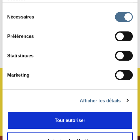
services.
Sélection
photo : CarlodeRosa
Nécessaires
du
consentement
Préférences
Haut de page
Statistiques
Marketing
JE M’ABONNE À LA NEWSLETTER !
Afficher les détails
Tout autoriser