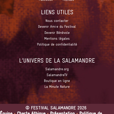
LIENS UTILES
Nous contacter
Devenir Ami·e du Festival
Devenir Bénévole
Mentions légales
Politique de confidentialité
L’UNIVERS DE LA SALAMANDRE
Salamandre.org
SalamandreTV
Boutique en ligne
La Minute Nature
©
FESTIVAL SALAMANDRE
2026
Équipe
•
Charte éthique
•
Présentation
•
Politique de