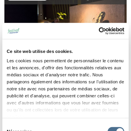
Ce site web utilise des cookies.
Les cookies nous permettent de personnaliser le contenu
et les annonces, d'offrir des fonctionnalités relatives aux
SOUVENIRS DE L’ÉDITION 2018 EN IMAGE
médias sociaux et d'analyser notre trafic. Nous
partageons également des informations sur l'utilisation de
Lire
EDITION 2019 "JARDIN SAUVAGE"
notre site avec nos partenaires de médias sociaux, de
publicité et d'analyse, qui peuvent combiner celles-ci
avec d'autres informations que vous leur avez fournies
ou qu'ils ont collectées lors de votre utilisation de leurs
services.
Sélection