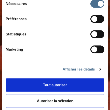
Nécessaires
du
consentement
Préférences
Association des Amis de la Salamandre
Rue du Musée 4
CH-2000 Neuchâtel
Statistiques
QUI SOMMES-NOUS
Marketing
L'histoire du festival
L'équipe
Notre charte éthique
Afficher les détails
Nous soutenir
Tout autoriser
Contact
Instagram
Autoriser la sélection