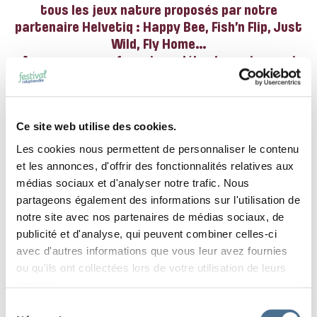
tous les jeux nature proposés par notre
partenaire
Helvetiq : Happy Bee, Fish’n Flip, Just
Wild, Fly Home…
Au programme : fous rires, détente mais aussi
réflexion et stratégie.
Horaires: Samedi et dimanche toute la
journée.
Ce site web utilise des cookies.
Les cookies nous permettent de personnaliser le contenu
et les annonces, d'offrir des fonctionnalités relatives aux
médias sociaux et d'analyser notre trafic. Nous
partageons également des informations sur l'utilisation de
notre site avec nos partenaires de médias sociaux, de
RETOUR À LA LISTE DES ÉVÉNEMENTS
publicité et d'analyse, qui peuvent combiner celles-ci
avec d'autres informations que vous leur avez fournies
ou qu'ils ont collectées lors de votre utilisation de leurs
PARTAGER
services.
Sélection