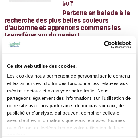
tu?
Partons en balade à la
recherche des plus belles couleurs
d’automne et apprenons comment les
transférer sur du papier!
QUEL EST LE SUPERPOUVOIR DE
CETTE ACTIVITÉ?
Ce site web utilise des cookies.
Les cookies nous permettent de personnaliser le contenu
DÉCOUVRE LES PIGMENTS DANS LES PLANTES, À
et les annonces, d'offrir des fonctionnalités relatives aux
QUOI ILS SERVENT AINSI QUE LA DIVERSITÉ DES
médias sociaux et d'analyser notre trafic. Nous
FORMES ET DES COULEURS DANS LA NATURE.
partageons également des informations sur l'utilisation de
notre site avec nos partenaires de médias sociaux, de
publicité et d'analyse, qui peuvent combiner celles-ci
avec d'autres informations que vous leur avez fournies
ou qu'ils ont collectées lors de votre utilisation de leurs
services.