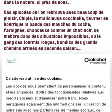
dans la nature, si près de nous.
Des épisodes où l’on retrouve avec beaucoup de
plaisir, Chipie, la malicieuse coccinelle, tourner en
bourrique la bande des mouches du coche,
l’araignée, chanceuse comme un chat noir, se
mettre dans des situations impossibles, ou le
gang des fourmis rouges, bandits des grands
chemins arrivés en seconde saison…
La série Minuscule, créé par Thomas Szabo et
Hélène Giraud, est un petit bijou d’originalité:
sans paroles, seulement bruitages et musique
classique, elle mêle décors réels de nature et
Ce site web utilise des cookies.
insectes animés en 3D, réunis par le rire et la
Les cookies nous permettent de personnaliser le contenu
poésie.
et les annonces, d'offrir des fonctionnalités relatives aux
médias sociaux et d'analyser notre trafic. Nous
Âge légal : 6 ans / Âge suggéré : 6 ans
partageons également des informations sur l'utilisation de
notre site avec nos partenaires de médias sociaux, de