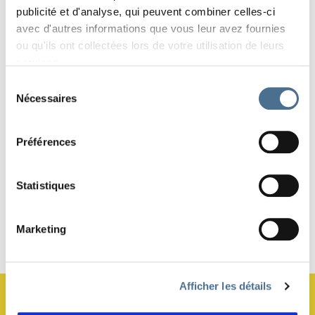
publicité et d'analyse, qui peuvent combiner celles-ci
Sélection des meilleurs épisodes sur le thème
avec d'autres informations que vous leur avez fournies
du « jardin », commentée par Daniel Cherix,
ou qu'ils ont collectées lors de votre utilisation de leurs
entomologiste de renom et orateur
services.
passionnant !
Sélection
Nécessaires
du
consentement
PARTAGER
Préférences
Statistiques
Marketing
Haut de page
Afficher les détails
JE M’ABONNE À LA NEWSLETTER !