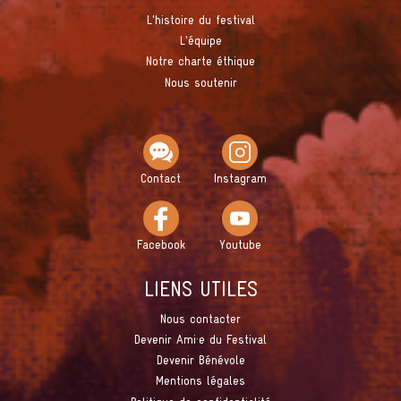
L'histoire du festival
L'équipe
Notre charte éthique
Nous soutenir
Contact
Instagram
Facebook
Youtube
LIENS UTILES
Nous contacter
Devenir Ami·e du Festival
Devenir Bénévole
Mentions légales