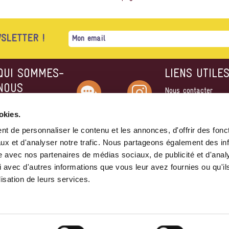
SLETTER !
QUI SOMMES-
LIENS UTILE
NOUS
Nous contacter
Devenir Ami·e du
'histoire du festival
Contact
Instagram
Festival
okies.
'équipe
Devenir Bénévole
Notre charte éthique
t de personnaliser le contenu et les annonces, d'offrir des fonct
Mentions légales
Nous soutenir
ux et d'analyser notre trafic. Nous partageons également des in
Politique de
site avec nos partenaires de médias sociaux, de publicité et d'anal
Facebook
Youtube
confidentialité
 avec d'autres informations que vous leur avez fournies ou qu'il
lisation de leurs services.
6
•
Équipe
•
Charte éthique
•
Présentation
•
Politique de co