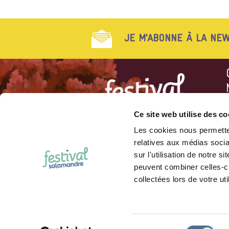
JE M’ABONNE À LA NEW
L
Ce site web utilise des co
L
Les cookies nous permetten
Association des Amis de la
relatives aux médias socia
Salamandre
Rue du Musée 4
sur l'utilisation de notre 
CH-2000 Neuchâtel
peuvent combiner celles-ci
collectées lors de votre uti
©
FESTIVAL SALAMANDRE
202
Sélection