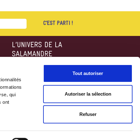
S
L’UNIVERS DE LA
SALAMANDRE
Salamandre.org
SalamandreTV
Tout autoriser
Boutique en ligne
ionnalités
La Minute Nature
formations
Autoriser la sélection
yse, qui
s ont
Refuser
nfidentialité
•
Mentions légales