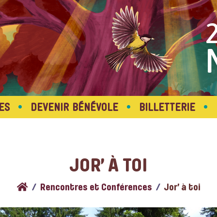
•
•
•
ES
DEVENIR BÉNÉVOLE
BILLETTERIE
JOR’ À TOI
Rencontres et Conférences
Jor’ à toi