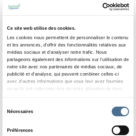
Cette exposition accompagne la sortie du livre
Histoires surnaturelles
édité par la Salamandre.
Stéphane Hette sera présent les trois jours du
Ce site web utilise des cookies.
festival pour dédicacer son ouvrage. Il sera
accompagné de l’auteur des textes de l’ouvrage,
Les cookies nous permettent de personnaliser le contenu
Gregory Roeder.
et les annonces, d'offrir des fonctionnalités relatives aux
médias sociaux et d'analyser notre trafic. Nous
partageons également des informations sur l'utilisation de
notre site avec nos partenaires de médias sociaux, de
publicité et d'analyse, qui peuvent combiner celles-ci
avec d'autres informations que vous leur avez fournies
ou qu'ils ont collectées lors de votre utilisation de leurs
Stéphane Hette
services.
Sélection
Photographe
Nécessaires
du
consentement
Préférences