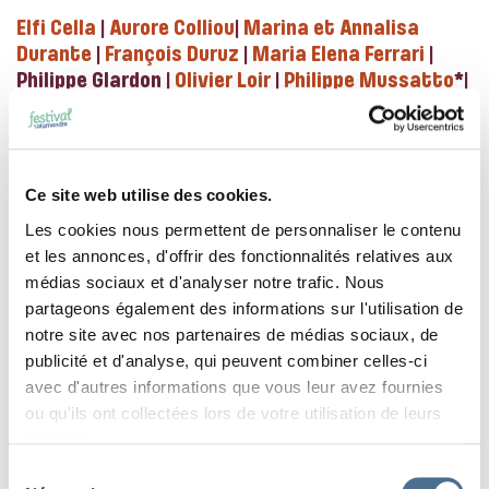
Elfi Cella
|
Aurore Colliou
|
Marina et Annalisa
Durante
|
François Duruz
|
Maria Elena Ferrari
|
Philippe Glardon |
Olivier Loir
|
Philippe Mussatto
*|
Marcelle Panthère
*|
Camille Poli
* |
Milena Vanoli
|
Melissa Villani
Ce site web utilise des cookies.
Les cookies nous permettent de personnaliser le contenu
et les annonces, d'offrir des fonctionnalités relatives aux
GRAVURES, SCUPLTURES,
médias sociaux et d'analyser notre trafic. Nous
LINOGRAVURES ET ORIGAMIS
partageons également des informations sur l'utilisation de
notre site avec nos partenaires de médias sociaux, de
Yves Bilat
|
Jane Bosshard Quillerat
|
Muriel
publicité et d'analyse, qui peuvent combiner celles-ci
Bourgeois
* |
Fanny Kopp
* |
Gaël Lavorel
| Jean-
avec d'autres informations que vous leur avez fournies
Yves Pirot et Tobias Salathé |
Jonathan
ou qu'ils ont collectées lors de votre utilisation de leurs
Rebouillat
* |
Géraldine Van Boven
services.
Sélection