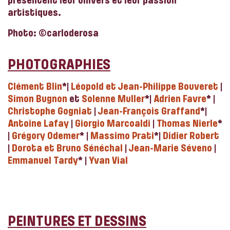
présentent leur univers et leur passion
artistiques.
Photo: ©carloderosa
PHOTOGRAPHIES
Clément Blin
*|
Léopold et Jean-Philippe Bouveret
|
Simon Bugnon
et
Solenne Muller
*|
Adrien Favre
* |
Christophe Gogniat
|
Jean-François Graffand
*|
Antoine Lafay
|
Giorgio Marcoaldi
|
Thomas Nierle
*
|
Grégory Odemer
* |
Massimo Prati
*|
Didier Robert
|
Dorota et Bruno Sénéchal
|
Jean-Marie Séveno
|
Emmanuel Tardy
* |
Yvan Vial
PEINTURES ET DESSINS