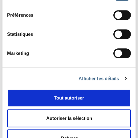
consentement
Préférences
Statistiques
Retrouvez ici
tout le programme des films
projetés
au Festival Salamandre et ceux
Marketing
présents en ligne du 21 au 23 octobre!
Afficher les détails
RETOUR À LA LISTE DES FILMS
Tout autoriser
PARTAGER
Autoriser la sélection