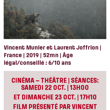
Vincent Munier et Laurent Joffrion |
France | 2019 | 52mn | Âge
légal/conseillé : 6/10 ans
CINÉMA – THÉÂTRE | SÉANCES:
SAMEDI 22 OCT. | 13H00
ET DIMANCHE 23 OCT. | 17H10
FILM PRÉSENTÉ PAR VINCENT