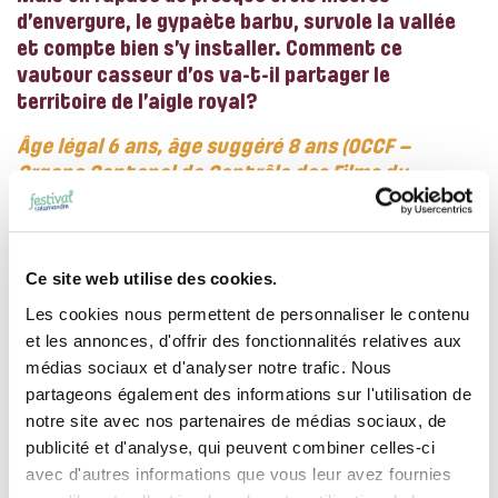
d’envergure, le gypaète barbu, survole la vallée
et compte bien s’y installer. Comment ce
vautour casseur d’os va-t-il partager le
territoire de l’aigle royal?
Âge légal 6 ans, âge suggéré 8 ans (OCCF –
Organe Cantonal de Contrôle des Films du
Canton de Vaud)
Photo: ©Lapied
Ce site web utilise des cookies.
Les cookies nous permettent de personnaliser le contenu
Retrouvez Anne, Véronique et Eric Lapied
et les annonces, d'offrir des fonctionnalités relatives aux
au
Coin des curieux
pour une conférence le
médias sociaux et d'analyser notre trafic. Nous
samedi à 13h!
partageons également des informations sur l'utilisation de
notre site avec nos partenaires de médias sociaux, de
publicité et d'analyse, qui peuvent combiner celles-ci
avec d'autres informations que vous leur avez fournies