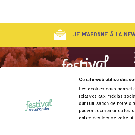
JE M’ABONNE À LA NEW
L
Ce site web utilise des co
L
Les cookies nous permetten
Association des Amis de la
relatives aux médias socia
Salamandre
Rue du Musée 4
sur l'utilisation de notre 
CH-2000 Neuchâtel
peuvent combiner celles-ci
collectées lors de votre uti
©
FESTIVAL SALAMANDRE
202