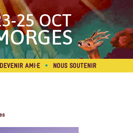
23-25 OCT
MORGES
•
DEVENIR AMI·E
NOUS SOUTENIR
es