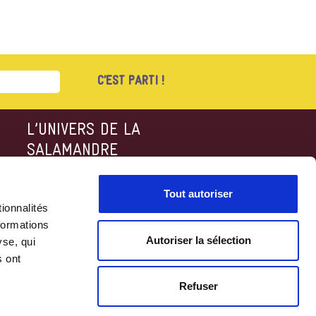
S
L’UNIVERS DE LA
SALAMANDRE
Salamandre.org
SalamandreTV
Tout autoriser
Boutique en ligne
ionnalités
La Minute Nature
formations
Autoriser la sélection
yse, qui
s ont
Refuser
nfidentialité
•
Mentions légales