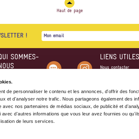
Haut de page
SLETTER !
QUI SOMMES-
LIENS UTILE
NOUS
Nous contacter
Devenir Ami·e du
'histoire du festival
Contact
Instagram
Festival
okies.
'équipe
Devenir Bénévole
Notre charte éthique
t de personnaliser le contenu et les annonces, d'offrir des fonct
Mentions légales
Nous soutenir
ux et d'analyser notre trafic. Nous partageons également des in
Politique de
site avec nos partenaires de médias sociaux, de publicité et d'anal
Facebook
Youtube
confidentialité
 avec d'autres informations que vous leur avez fournies ou qu'il
lisation de leurs services.
6
•
Équipe
•
Charte éthique
•
Présentation
•
Politique de co