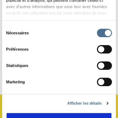
publicité et d'analyse, qui peuvent combiner celles-ci
avec d'autres informations que vous leur avez fournies
ou qu'ils ont collectées lors de votre utilisation de leurs
services.
RETOUR À LA LISTE DES ÉVÉNEMENTS
Sélection
Nécessaires
du
consentement
PARTAGER
Préférences
Statistiques
Marketing
Haut de page
JE M’ABONNE À LA NEWSLETTER !
Afficher les détails