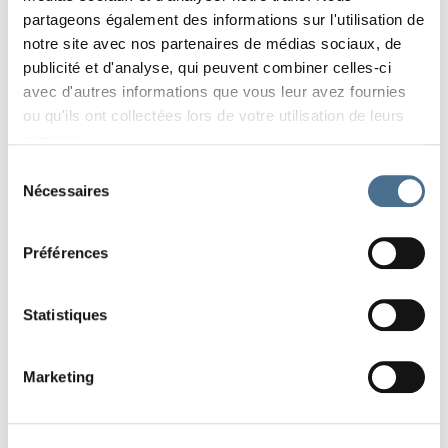
partageons également des informations sur l'utilisation de
notre site avec nos partenaires de médias sociaux, de
publicité et d'analyse, qui peuvent combiner celles-ci
avec d'autres informations que vous leur avez fournies
ou qu'ils ont collectées lors de votre utilisation de leurs
services.
Sélection
Âge légal 0, âge suggéré 6 ans (OCCF – Organe
Nécessaires
du
Cantonal de Contrôle des Films du Canton de
consentement
Vaud)
Préférences
PARTAGER
Statistiques
Marketing