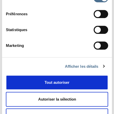
consentement
Préférences
Statistiques
Retrouvez ici
tout le programme des films
projetés
au Festival Salamandre et ceux
Marketing
présents en ligne du 21 au 23 octobre!
Afficher les détails
RETOUR À LA LISTE DES FILMS
Tout autoriser
PARTAGER
Autoriser la sélection