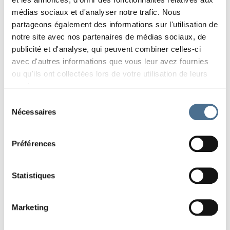
médias sociaux et d'analyser notre trafic. Nous
partageons également des informations sur l'utilisation de
notre site avec nos partenaires de médias sociaux, de
publicité et d'analyse, qui peuvent combiner celles-ci
CONFÉRENCES DU VENDREDI 24 OCTOBRE
avec d'autres informations que vous leur avez fournies
ou qu'ils ont collectées lors de votre utilisation de leurs
CONFÉRENCES DU SAMEDI 25 OCTOBRE
services.
CONFÉRENCES DU DIMANCHE 26 OCTOBRE
Sélection
Nécessaires
du
consentement
Préférences
RETOUR À LA LISTE DES ÉVÉNEMENTS
Statistiques
PARTAGER
Marketing