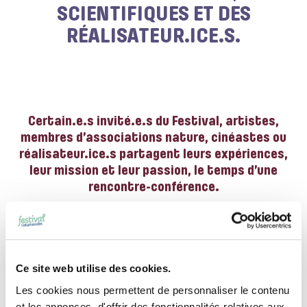
SCIENTIFIQUES ET DES
RÉALISATEUR.ICE.S.
Certain.e.s invité.e.s du Festival, artistes,
membres d’associations nature, cinéastes ou
réalisateur.ice.s partagent leurs expériences,
leur mission et leur passion, le temps d’une
rencontre-conférence.
Rendez-vous au 1er étage du Cube, du vendredi au
dimanche.
Ce site web utilise des cookies.
Programme journalier ci-après :
Les cookies nous permettent de personnaliser le contenu
et les annonces, d'offrir des fonctionnalités relatives aux