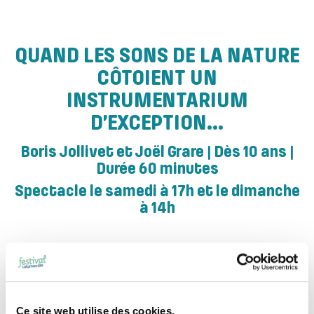
QUAND LES SONS DE LA NATURE
CÔTOIENT UN
INSTRUMENTARIUM
D’EXCEPTION…
Boris Jollivet et Joël Grare | Dès 10 ans |
Durée 60 minutes
Spectacle le samedi à 17h et le dimanche
à 14h
Places limitées à 150 personnes.
Contremarque(s) à se procurer 1h avant la
représentation devant la salle de spectacles.
Ce site web utilise des cookies.