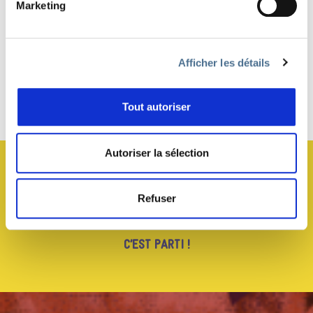
Marketing
PARTAGER
Afficher les détails
Tout autoriser
Haut de page
Autoriser la sélection
JE M’ABONNE À LA NEWSLETTER !
Refuser