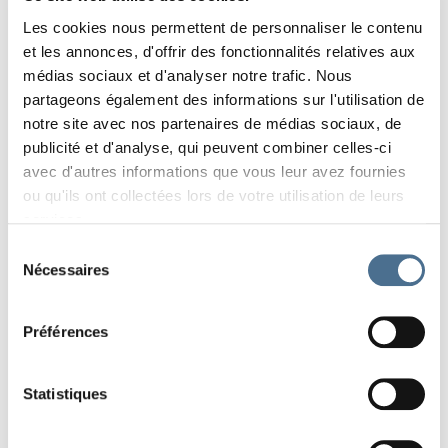
Les oiseaux et les ﬂeuves ont en commun de
Les cookies nous permettent de personnaliser le contenu
traverser les paysages depuis les montagnes
et les annonces, d'offrir des fonctionnalités relatives aux
jusqu’à la mer; les uns par les airs, les autres en
médias sociaux et d'analyser notre trafic. Nous
creusant leurs sillons dans la terre. Un tel périple
partageons également des informations sur l'utilisation de
recèle un monde sonore insoupçonné, source
notre site avec nos partenaires de médias sociaux, de
d’inspiration où les frontières s’estompent. Ici
publicité et d'analyse, qui peuvent combiner celles-ci
les sons naturalistes glanés au ﬁl de l’eau par
avec d'autres informations que vous leur avez fournies
Boris Jollivet se mêlent dans une polyphonie
ou qu'ils ont collectées lors de votre utilisation de leurs
sauvage aux musiques de Joël Grare, où se
services.
conjuguent le minéral, le végétal et l’animal.
Sélection
Nécessaires
Ce spectacle original et instrumental tout public
du
est une grande première à Morges!
consentement
Préférences
RETOUR À LA LISTE DES ÉVÉNEMENTS
Statistiques