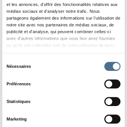
et les annonces, d'offrir des fonctionnalités relatives aux
Lire
EDITION 2022 "SAUVAGE!"
médias sociaux et d'analyser notre trafic. Nous
partageons également des informations sur l'utilisation de
notre site avec nos partenaires de médias sociaux, de
publicité et d'analyse, qui peuvent combiner celles-ci
NOUS RECHERCHONS DES BÉNÉVOLES POUR NOTRE
avec d'autres informations que vous leur avez fournies
20E FESTIVAL!
ou qu'ils ont collectées lors de votre utilisation de leurs
services.
Lire
EDITION 2019 "JARDIN SAUVAGE"
Sélection
Nécessaires
du
consentement
Préférences
Statistiques
DANS LES COULISSES DE LA REVUE SALAMANDRE
Marketing