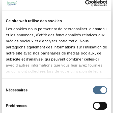
Ce site web utilise des cookies.
Les cookies nous permettent de personnaliser le contenu
et les annonces, d'offrir des fonctionnalités relatives aux
médias sociaux et d'analyser notre trafic. Nous
SÉLECTION DES ARTISTES POUR LA GALERIE 2026
partageons également des informations sur l'utilisation de
notre site avec nos partenaires de médias sociaux, de
Lire
EDITION 2026 "FORÊTS"
publicité et d'analyse, qui peuvent combiner celles-ci
avec d'autres informations que vous leur avez fournies
ou qu'ils ont collectées lors de votre utilisation de leurs
services.
Sélection
Nécessaires
du
consentement
REJOIGNEZ NOTRE ÉQUIPE DE BÉNÉVOLES!
Préférences