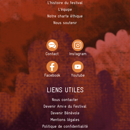
L'histoire du festival
L'équipe
Notre charte éthique
Nous soutenir
Contact
Instagram
Facebook
Youtube
LIENS UTILES
Nous contacter
Devenir Ami·e du Festival
Devenir Bénévole
Mentions légales
Politique de confidentialité