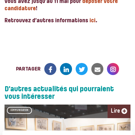
vous avez jusqu’au 11 mai pour
déposer votre
candidature
!
Retrouvez d’autres informations
ici
.
PARTAGER
D’autres actualités qui pourraient
vous intéresser
Lire
COMMUNICATION