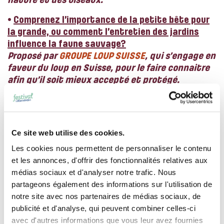
nature et des oiseaux.
•
Comprenez l’importance de la petite bête pour
la grande, ou comment l’entretien des jardins
influence la faune sauvage?
Proposé par
GROUPE LOUP SUISSE
, qui s’engage en
faveur du loup en Suisse, pour le faire connaitre
afin qu’il soit mieux accepté et protégé.
•
Imaginez comment aménager votre jardin et y
faire émerger la vie pour le bonheur de nos
oiseaux !
Ce site web utilise des cookies.
Proposé par
J’AIME MA PLANÈTE
, association
active dans l’éducation au développement
Les cookies nous permettent de personnaliser le contenu
durable. Elle développe notamment le
et les annonces, d'offrir des fonctionnalités relatives aux
programme Eco-Schools en Suisse ainsi que des
médias sociaux et d'analyser notre trafic. Nous
expositions pédagogiques.
partageons également des informations sur l'utilisation de
notre site avec nos partenaires de médias sociaux, de
•
Apprenez comment reconnaître et favoriser la
publicité et d'analyse, qui peuvent combiner celles-ci
venue des petits auxiliaires des jardins?
avec d'autres informations que vous leur avez fournies