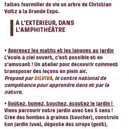
faites fourmiller de vie un arbre de Christian
Voltz à la Grande Expo.
À L’EXTÉRIEUR, DANS
L’AMPHITHÉÂTRE
•
Apprenez les maths et les langues au jardin
L’école à ciel ouvert, c’est possible et en
s’amusant ! Un atelier pour découvrir comment
transposer des leçons en plein air.
Proposé par
SILVIVA
, le centre national de
compétence pour apprendre dans et par la
nature.
•
Goûtez, humez, touchez, écoutez le jardin !
Viens parcourir notre jardin avec tes 5 sens !
Crée des bombes à graines (toucher), construis
ton jardin (vue), déguste des sirops (goût),