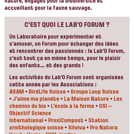
nature, engagés pour la biodiversité et
accueillant pour la faune sauvage.
C’EST QUOI LE LAB’O FORUM ?
Un Laboratoire pour expérimenter et
s’amuser, un Forum pour échanger des idées
et rencontrer des passionnés : le Lab’O Forum,
c’est tout ça en même temps, pour le plaisir
des enfants… et des grands !
Les activités du Lab’O Forum sont organisées
cette année par les Associations :
ASAM
•
BirdLife Suisse
•
Groupe Loup Suisse
•
J’aime ma planète
•
La Maison Nature
•
Les
chemins du bio
•
L’école à la ferme
•
OSI –
Objectif Science
International
•
ProxiCompost
•
Station
ornithologique suisse
•
Silviva
•
Pro Natura