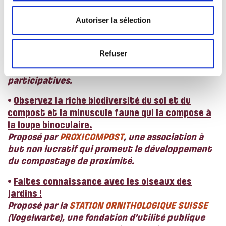
qui, inlassablement, remontent à la surface dans
les potagers.
Autoriser la sélection
Proposé par
OBJECTIF SCIENCE INTERNATIONAL
(OSI) qui organise des vacances scientifiques
Refuser
pour sensibiliser les jeunes et les adultes au
développement durable et aux sciences
participatives.
•
Observez la riche biodiversité du sol et du
compost et la minuscule faune qui la compose à
la loupe binoculaire.
Proposé par
PROXICOMPOST
, une association à
but non lucratif qui promeut le développement
du compostage de proximité.
•
Faites connaissance avec les oiseaux des
jardins !
Proposé par la
STATION ORNITHOLOGIQUE SUISSE
(Vogelwarte), une fondation d’utilité publique